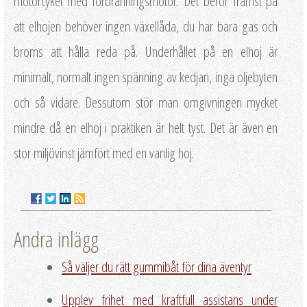
motorcykel med förbränningsmotor. Det beror främst på
att elhojen behöver ingen växellåda, du har bara gas och
broms att hålla reda på. Underhållet på en elhoj är
minimalt, normalt ingen spänning av kedjan, inga oljebyten
och så vidare. Dessutom stör man omgivningen mycket
mindre då en elhoj i praktiken är helt tyst. Det är även en
stor miljövinst jämfört med en vanlig hoj.
Andra inlägg
Så väljer du rätt gummibåt för dina äventyr
Upplev frihet med kraftfull assistans under