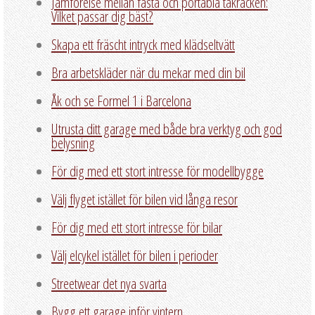
Jämförelse mellan fasta och portabla takräcken:
Vilket passar dig bäst?
Skapa ett fräscht intryck med klädseltvätt
Bra arbetskläder när du mekar med din bil
Åk och se Formel 1 i Barcelona
Utrusta ditt garage med både bra verktyg och god
belysning
För dig med ett stort intresse för modellbygge
Välj flyget istället för bilen vid långa resor
För dig med ett stort intresse för bilar
Välj elcykel istället för bilen i perioder
Streetwear det nya svarta
Bygg ett garage inför vintern