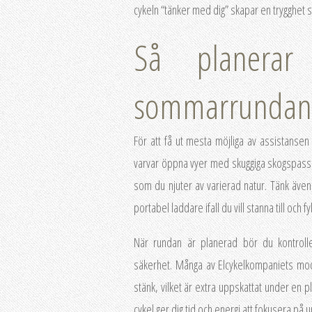
cykeln “tänker med dig” skapar en trygghet som
Så planerar
sommarrundan
För att få ut mesta möjliga av assistansen ä
varvar öppna vyer med skuggiga skogspassag
som du njuter av varierad natur. Tänk även p
portabel laddare ifall du vill stanna till och f
När rundan är planerad bör du kontrolle
säkerhet. Många av Elcykelkompaniets mod
stänk, vilket är extra uppskattat under en 
cykel ger dig tid och energi att fokusera på