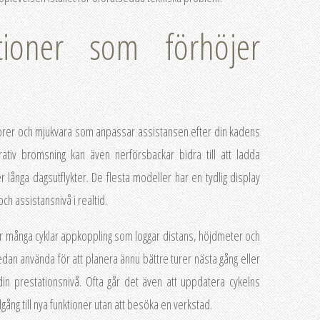
tioner som förhöjer
orer och mjukvara som anpassar assistansen efter din kadens
rativ bromsning kan även nerförsbackar bidra till att ladda
er långa dagsutflykter. De flesta modeller har en tydlig display
ch assistansnivå i realtid.
der många cyklar appkoppling som loggar distans, höjdmeter och
dan använda för att planera ännu bättre turer nästa gång eller
din prestationsnivå. Ofta går det även att uppdatera cykelns
llgång till nya funktioner utan att besöka en verkstad.