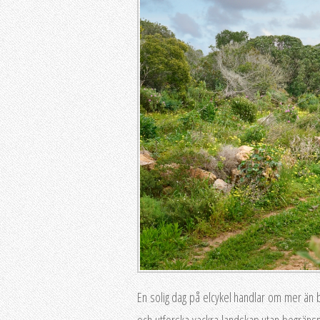
En solig dag på elcykel handlar om mer än 
och utforska vackra landskap utan begränsni