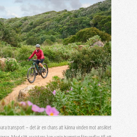
bara transport – det är en chans att känna vinden mot ansiktet
ngar. Med rätt assistans kan varje tramptag förvandlas till ett