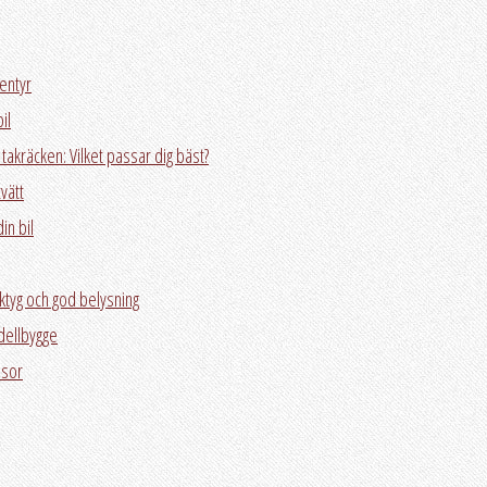
ventyr
il
takräcken: Vilket passar dig bäst?
vätt
in bil
ktyg och god belysning
odellbygge
resor