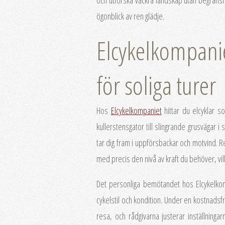
ögonblick av ren glädje.
Elcykelkompani
för soliga turer
Hos
Elcykelkompaniet
hittar du elcyklar 
kullerstensgator till slingrande grusvägar 
tar dig fram i uppförsbackar och motvind. Re
med precis den nivå av kraft du behöver, vilke
Det personliga bemötandet hos Elcykelkom
cykelstil och kondition. Under en kostnadsfr
resa, och rådgivarna justerar inställninga