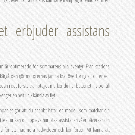
et erbjuder assistans
som är optimerade för sommarens alla äventyr. Från stadens
i skärgården gör motorernas jämna kraftöverföring att du enkelt
dan i det första tramptaget märker du hur batteriet hjälper till
t ger en helt unik känsla av flyt.
paniet gör att du snabbt hittar en modell som matchar din
i testtur kan du uppleva hur olika assistansnivåer påverkar din
rna för att maximera räckvidden och komforten. Att känna att