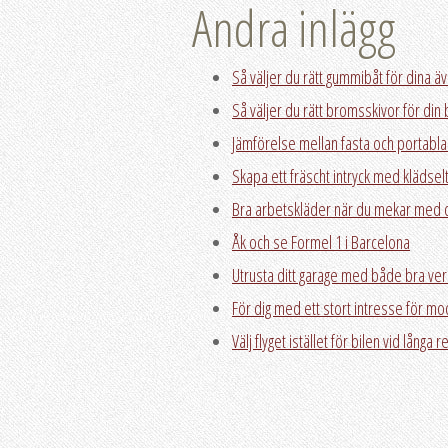
Andra inlägg
Så väljer du rätt gummibåt för dina ä
Så väljer du rätt bromsskivor för din b
Jämförelse mellan fasta och portabla 
Skapa ett fräscht intryck med klädselt
Bra arbetskläder när du mekar med d
Åk och se Formel 1 i Barcelona
Utrusta ditt garage med både bra ver
För dig med ett stort intresse för m
Välj flyget istället för bilen vid långa 